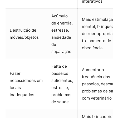
interativos
Acúmulo
Mais estimulação
de energia,
mental, brinquedo
Destruição de
estresse,
de roer apropriado
móveis/objetos
ansiedade
treinamento de
de
obediência
separação
Falta de
Aumentar a
Fazer
passeios
frequência dos
necessidades em
suficientes,
passeios, descarta
locais
estresse,
problemas de saú
inadequados
problemas
com veterinário
de saúde
Mais brincadeiras,