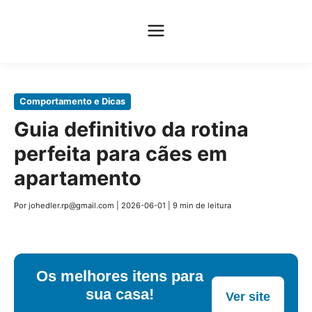
Pular
Comportamento e Dicas
para
Guia definitivo da rotina
o
perfeita para cães em
conteúdo
principal
apartamento
Por johedler.rp@gmail.com
|
2026-06-01
|
9 min de leitura
Os melhores itens para
sua casa!
Ver site