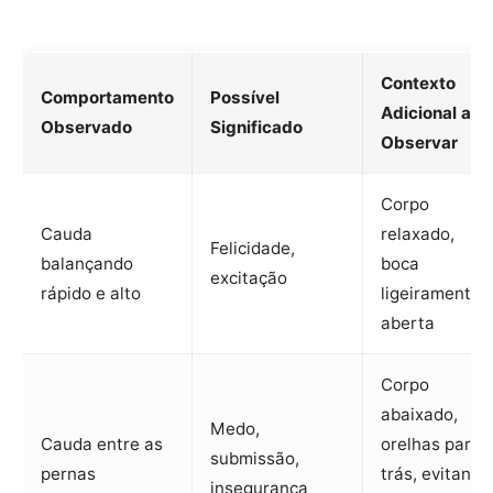
Contexto
Comportamento
Possível
Adicional a
Observado
Significado
Observar
Corpo
Cauda
relaxado,
Felicidade,
balançando
boca
excitação
rápido e alto
ligeiramente
aberta
Corpo
abaixado,
Medo,
Cauda entre as
orelhas para
submissão,
pernas
trás, evitando
insegurança