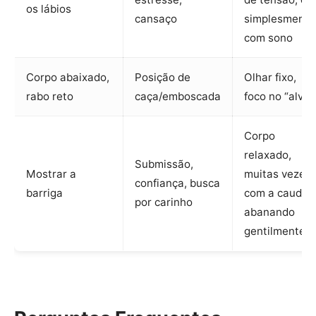
os lábios
cansaço
simplesmente
com sono
Corpo abaixado,
Posição de
Olhar fixo,
rabo reto
caça/emboscada
foco no “alvo”
Corpo
relaxado,
Submissão,
Mostrar a
muitas vezes
confiança, busca
barriga
com a cauda
por carinho
abanando
gentilmente