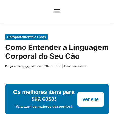
Pular
Comportamento e Dicas
para
Como Entender a Linguagem
o
Corporal do Seu Cão
conteúdo
principal
Por johedler.rp@gmail.com
|
2026-05-09
|
10 min de leitura
Os melhores itens para
sua casa!
Ver site
Veja aqui os maiores descontos!