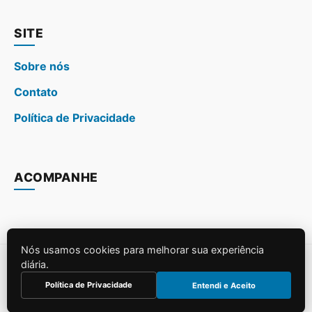
SITE
Sobre nós
Contato
Política de Privacidade
ACOMPANHE
Nós usamos cookies para melhorar sua experiência
diária.
© 2026
. Todos os direitos reservados.
Política de Privacidade
Entendi e Aceito
Construído para SEO e Performance.