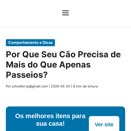
Pular
Comportamento e Dicas
para
Por Que Seu Cão Precisa de
o
Mais do Que Apenas
conteúdo
principal
Passeios?
Por johedler.rp@gmail.com
|
2026-05-20
|
8 min de leitura
Os melhores itens para
sua casa!
Ver site